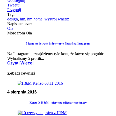
Udostępnij
Tweetuj
Przypnij
Tagi
design
,
hm
,
hm home
,
wystrój wnętrz
Napisane przez
Ola
More from Ola
5 kont modowych które warto śledzić na Instagram
Na Instagram’ie znajdziemy tyle kont, że łatwo się pogubić.
Wybraliśmy 5 profili...
Czytaj Więcej
Zobacz również
4 sierpnia 2016
Kenzo X H&M – pierwsze zdjęcia współpracy