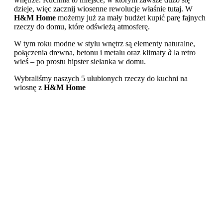
dzieje, więc zacznij wiosenne rewolucje właśnie tutaj. W
H&M Home
możemy już za mały budżet kupić parę fajnych
rzeczy do domu, które odświeżą atmosferę.
W tym roku modne w stylu wnętrz są elementy naturalne,
połączenia drewna, betonu i metalu oraz klimaty
à
la retro
wieś – po prostu hipster sielanka w domu.
Wybraliśmy naszych 5 ulubionych rzeczy do kuchni na
wiosnę z
H&M Home