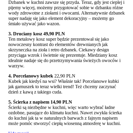
Dzbanek w kuchni zawsze się przyda. Teraz, gdy jest cieplej i
pijemy więcej, możemy przygotować sobie w dzbanku różne
wody zdrowotne z ziołami i owocami. Alternatywnie dzbanek
super nadaję się jako element dekoracyjny – możemy go
śmiało używać jako wazon.
3. Druciany kosz 49,90 PLN
Ten metalowy kosz super będzie prezentował się jako
nowoczesny kontrast do elementów drewnianych jak
skrzyneczka na zioła i retro dzbanek. Ciekawy design
przyciąga wzrok i świetnie się prezentuje. Miedziany kosz
idealnie nadaje się do przetrzymywania świeżych owoców i
warzyw.
4. Porcelanowy kubek
22,90 PLN
Kubek jak kiedyś na wsi? Właśnie tak! Porcelanowe kubki
jak garnuszek to teraz wielki trend! Też chcemy zaczynać
dzień z kawą z takiego cuda.
5. Ścierka z napisem 14,90 PLN
Ścierki są niezbędne w kuchni, więc warto wybrać ładne
ozdobne, pasujące do klimatu kuchni. Nawet zwykła ścierka
do kuchni jak ta w naturalnych barwach z fajnym napisem
może pomóc stworzyć ciepłą wiosenną atmosferę w kuchni.