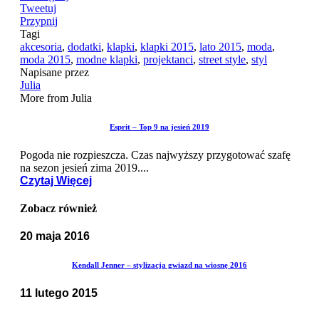
Tweetuj
Przypnij
Tagi
akcesoria
,
dodatki
,
klapki
,
klapki 2015
,
lato 2015
,
moda
,
moda 2015
,
modne klapki
,
projektanci
,
street style
,
styl
Napisane przez
Julia
More from Julia
Esprit – Top 9 na jesień 2019
Pogoda nie rozpieszcza. Czas najwyższy przygotować szafę
na sezon jesień zima 2019....
Czytaj Więcej
Zobacz również
20 maja 2016
Kendall Jenner – stylizacja gwiazd na wiosnę 2016
11 lutego 2015