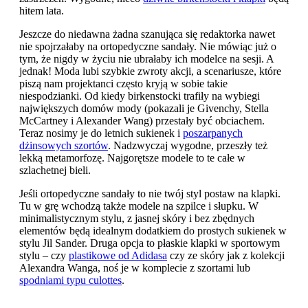
hitem lata.
Jeszcze do niedawna żadna szanująca się redaktorka nawet
nie spojrzałaby na ortopedyczne sandały. Nie mówiąc już o
tym, że nigdy w życiu nie ubrałaby ich modelce na sesji. A
jednak! Moda lubi szybkie zwroty akcji, a scenariusze, które
piszą nam projektanci często kryją w sobie takie
niespodzianki. Od kiedy birkenstocki trafiły na wybiegi
największych domów mody (pokazali je Givenchy, Stella
McCartney i Alexander Wang) przestały być obciachem.
Teraz nosimy je do letnich sukienek i
poszarpanych
dżinsowych szortów
. Nadzwyczaj wygodne, przeszły też
lekką metamorfozę. Najgorętsze modele to te całe w
szlachetnej bieli.
Jeśli ortopedyczne sandały to nie twój styl postaw na klapki.
Tu w grę wchodzą także modele na szpilce i słupku. W
minimalistycznym stylu, z jasnej skóry i bez zbędnych
elementów będą idealnym dodatkiem do prostych sukienek w
stylu Jil Sander. Druga opcja to płaskie klapki w sportowym
stylu – czy
plastikowe od Adidasa
czy ze skóry jak z kolekcji
Alexandra Wanga, noś je w komplecie z szortami lub
spodniami typu culottes
.