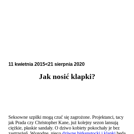
11 kwietnia 2015
<21 sierpnia 2020
Jak nosić klapki?
Seksowne szpilki mogą czuć się zagrożone. Projektanci, tacy
jak Prada czy Christopher Kane, już kolejny sezon lansują
ciężkie, płaskie sandały. O dziwo kobiety pokochały je bez
zastrzeżeń. Wygodne, nieco
dziwne birkenstocki i klapki
będą