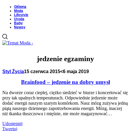
Główna
Moda
Lifestyle
Uroda
Baby
Newsy
jedzenie egzaminy
Styl Życia
15 czerwca 2015
<6 maja 2019
Brainfood – jedzenie na dobry umysł
Na dworze coraz cieplej, ciężko siedzieć w biurze i koncertować się
przy tak upalnych temperaturach. Odpowiednie jedzenie może
dodać energii naszym szarym komórkom. Nasz mózg zużywa jedną
piątą naszego dziennego zapotrzebowania energii. Mózg, inaczej
niż tkanka tłuszczowa i mięśnie, nie może magazynować…
Udostępnij
Tweetuj