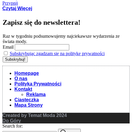
Przypnij
Czytaj Więcej
Zapisz się do newslettera!
Raz w tygodniu podsumowujemy najciekawsze wydarzenia ze
świata mody.
Email
Subskrybując zgadzam się na politykę prywatności
Homepage
O nas
Polityka Prywatności
Kontakt
Reklama
Ciasteczka
Mapa Strony
Created by Temat Moda 2024
Do Góry
Search for: