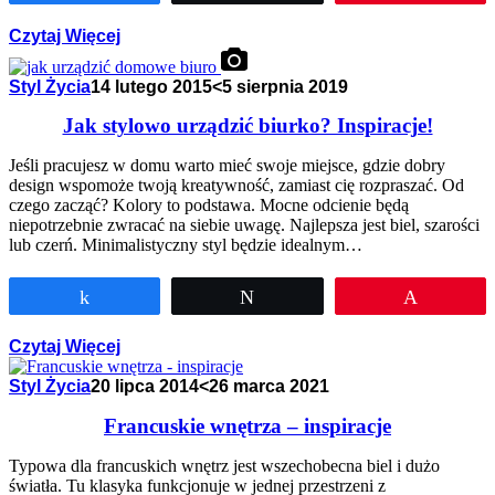
Czytaj Więcej
Styl Życia
14 lutego 2015
<5 sierpnia 2019
Jak stylowo urządzić biurko? Inspiracje!
Jeśli pracujesz w domu warto mieć swoje miejsce, gdzie dobry
design wspomoże twoją kreatywność, zamiast cię rozpraszać. Od
czego zacząć? Kolory to podstawa. Mocne odcienie będą
niepotrzebnie zwracać na siebie uwagę. Najlepsza jest biel, szarości
lub czerń. Minimalistyczny styl będzie idealnym…
Udostępnij
Tweetuj
Przypnij
Czytaj Więcej
Styl Życia
20 lipca 2014
<26 marca 2021
Francuskie wnętrza – inspiracje
Typowa dla francuskich wnętrz jest wszechobecna biel i dużo
światła. Tu klasyka funkcjonuje w jednej przestrzeni z