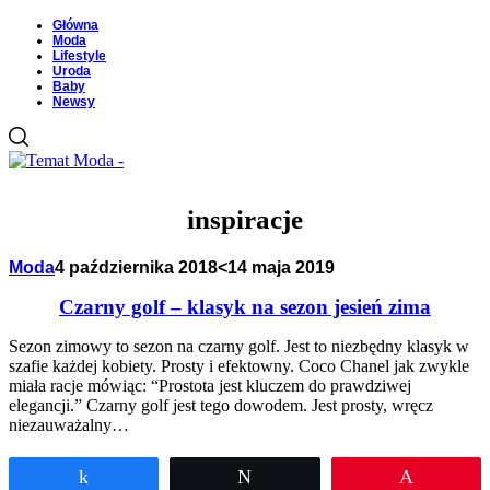
Główna
Moda
Lifestyle
Uroda
Baby
Newsy
inspiracje
Moda
4 października 2018
<14 maja 2019
Czarny golf – klasyk na sezon jesień zima
Sezon zimowy to sezon na czarny golf. Jest to niezbędny klasyk w
szafie każdej kobiety. Prosty i efektowny. Coco Chanel jak zwykle
miała racje mówiąc: “Prostota jest kluczem do prawdziwej
elegancji.” Czarny golf jest tego dowodem. Jest prosty, wręcz
niezauważalny…
Udostępnij
Tweetuj
Przypnij