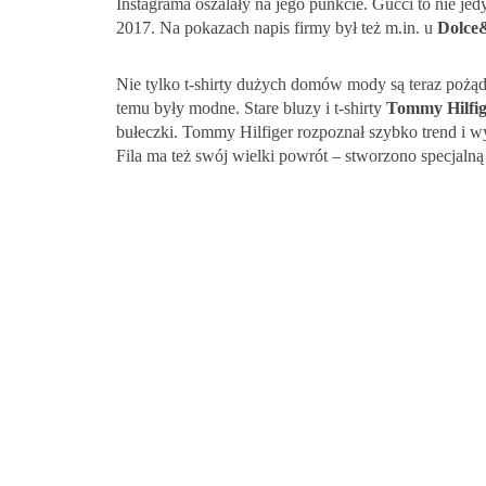
Instagrama oszalały na jego punkcie. Gucci to nie je
2017. Na pokazach napis firmy był też m.in. u
Dolce
Nie tylko t-shirty dużych domów mody są teraz pożąda
temu były modne. Stare bluzy i t-shirty
Tommy Hilfige
bułeczki. Tommy Hilfiger rozpoznał szybko trend i wy
Fila ma też swój wielki powrót – stworzono specjalną 