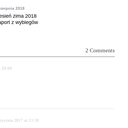
sierpnia 2018
jesień zima 2018
aport z wybiegów
2 Comments
t 20:09
stycznia 2017 at 21:30