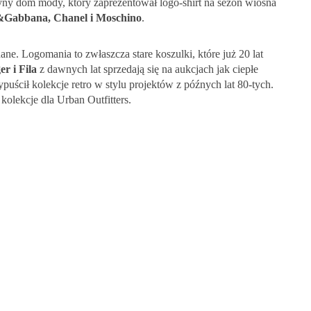
dyny dom mody, który zaprezentował logo-shirt na sezon wiosna
&Gabbana, Chanel i Moschino
.
ne. Logomania to zwłaszcza stare koszulki, które już 20 lat
r i Fila
z dawnych lat sprzedają się na aukcjach jak ciepłe
puścił kolekcje retro w stylu projektów z późnych lat 80-tych.
kolekcje dla Urban Outfitters.