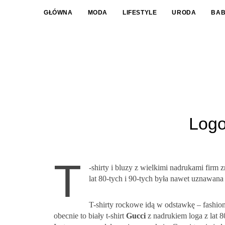
GŁÓWNA
MODA
LIFESTYLE
URODA
BA
Logo
T
-shirty i bluzy z wielkimi nadrukami firm 
lat 80-tych i 90-tych była nawet uznawana 
T-shirty rockowe idą w odstawkę – fashion
obecnie to biały t-shirt
Gucci
z nadrukiem loga z lat 8