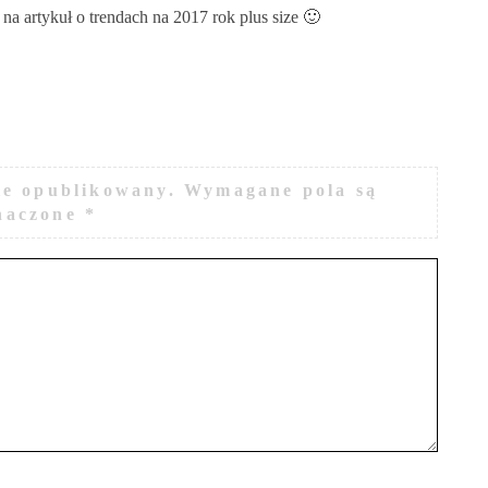
na artykuł o trendach na 2017 rok plus size 🙂
ie opublikowany.
Wymagane pola są
naczone
*