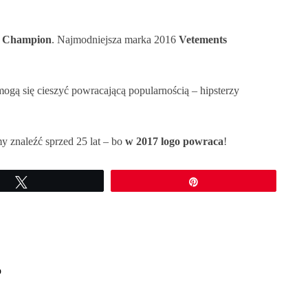
i
Champion
. Najmodniejsza marka 2016
Vetements
mogą się cieszyć powracającą popularnością – hipsterzy
y znaleźć sprzed 25 lat – bo
w
2017 logo powraca
!
Tweetuj
Przypnij
o