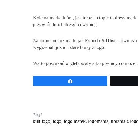
Kolejna marka która, jest teraz na topie to dresy mark
przywróciło ich dresy na wybieg.
Zapomniane już marki jak
Esprit i S.Olive
r również 
wygrzebali już ich stare bluzy z logo!
Warto poszukać w głębi szafy albo piwnicy co możem
Udostępnij
Tagi
kult logo
,
logo
,
logo marek
,
logomania
,
ubrania z log