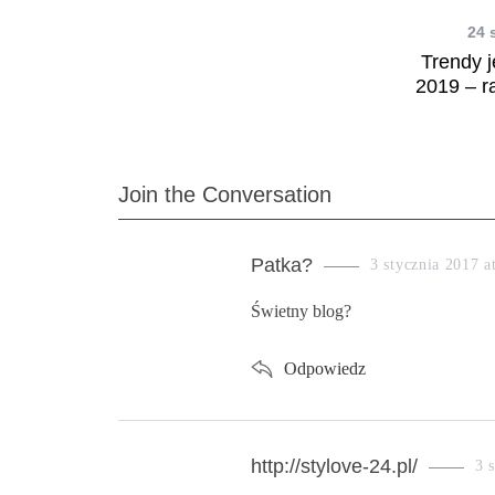
24 
Trendy 
2019 – r
Join the Conversation
s
Patka?
3 stycznia 2017 a
a
Świetny blog?
y
s
:
Odpowiedz
s
http://stylove-24.pl/
3 
a