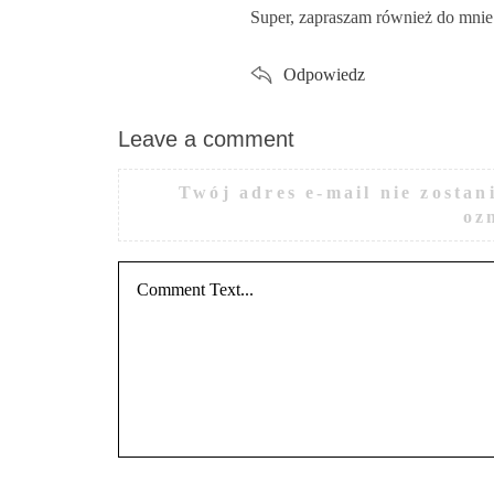
Super, zapraszam również do mnie 
y
s
:
Odpowiedz
Leave a comment
L
e
a
Twój adres e-mail nie zostan
v
oz
e
a
c
o
m
m
e
n
t