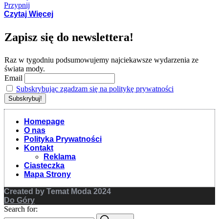
Przypnij
Czytaj Więcej
Zapisz się do newslettera!
Raz w tygodniu podsumowujemy najciekawsze wydarzenia ze
świata mody.
Email
Subskrybując zgadzam się na politykę prywatności
Homepage
O nas
Polityka Prywatności
Kontakt
Reklama
Ciasteczka
Mapa Strony
Created by Temat Moda 2024
Do Góry
Search for: