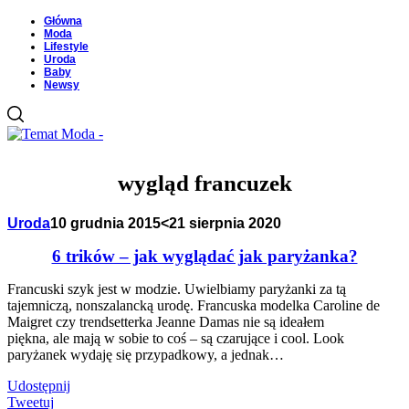
Główna
Moda
Lifestyle
Uroda
Baby
Newsy
wygląd francuzek
Uroda
10 grudnia 2015
<21 sierpnia 2020
6 trików – jak wyglądać jak paryżanka?
Francuski szyk jest w modzie. Uwielbiamy paryżanki za tą
tajemniczą, nonszalancką urodę. Francuska modelka Caroline de
Maigret czy trendsetterka Jeanne Damas nie są ideałem
piękna, ale mają w sobie to coś – są czarujące i cool. Look
paryżanek wydaję się przypadkowy, a jednak…
Udostępnij
Tweetuj