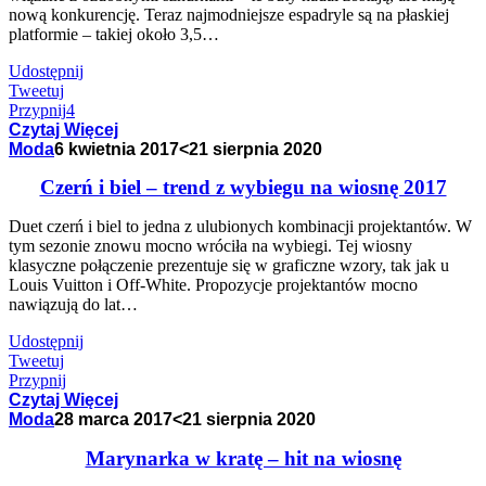
nową konkurencję. Teraz najmodniejsze espadryle są na płaskiej
platformie – takiej około 3,5…
Udostępnij
Tweetuj
Przypnij
4
Czytaj Więcej
Moda
6 kwietnia 2017
<21 sierpnia 2020
Czerń i biel – trend z wybiegu na wiosnę 2017
Duet czerń i biel to jedna z ulubionych kombinacji projektantów. W
tym sezonie znowu mocno wróciła na wybiegi. Tej wiosny
klasyczne połączenie prezentuje się w graficzne wzory, tak jak u
Louis Vuitton i Off-White. Propozycje projektantów mocno
nawiązują do lat…
Udostępnij
Tweetuj
Przypnij
Czytaj Więcej
Moda
28 marca 2017
<21 sierpnia 2020
Marynarka w kratę – hit na wiosnę