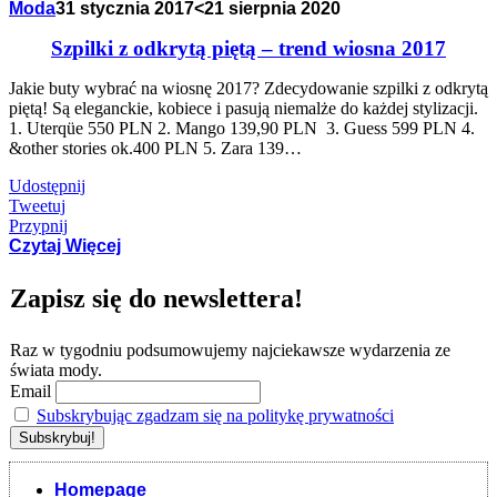
Moda
31 stycznia 2017
<21 sierpnia 2020
Szpilki z odkrytą piętą – trend wiosna 2017
Jakie buty wybrać na wiosnę 2017? Zdecydowanie szpilki z odkrytą
piętą! Są eleganckie, kobiece i pasują niemalże do każdej stylizacji.
1. Uterqüe 550 PLN 2. Mango 139,90 PLN 3. Guess 599 PLN 4.
&other stories ok.400 PLN 5. Zara 139…
Udostępnij
Tweetuj
Przypnij
Czytaj Więcej
Zapisz się do newslettera!
Raz w tygodniu podsumowujemy najciekawsze wydarzenia ze
świata mody.
Email
Subskrybując zgadzam się na politykę prywatności
Homepage