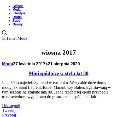
Główna
Moda
Lifestyle
Uroda
Baby
Newsy
wiosna 2017
Moda
27 kwietnia 2017
<21 sierpnia 2020
Mini spódnice w stylu lat 80
Lata 80 to największy trend w tym roku. Wszystkie duże domy
mody jak Saint Laurent, Isabel Marant, czy Balenciaga stawiają w
tym sezonie na szalone lata 80. Jedna rzecz z tej epoki przypadła
trendsetterkom wyjątkowo do gustu – mini spódnice! Jak…
Udostępnij
Tweetuj
Przypnij