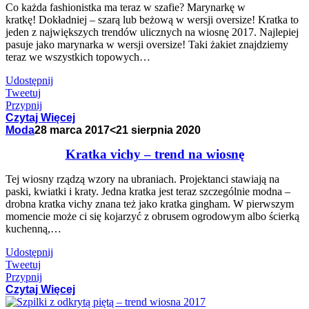
Co każda fashionistka ma teraz w szafie? Marynarkę w
kratkę! Dokładniej – szarą lub beżową w wersji oversize! Kratka to
jeden z największych trendów ulicznych na wiosnę 2017. Najlepiej
pasuje jako marynarka w wersji oversize! Taki żakiet znajdziemy
teraz we wszystkich topowych…
Udostępnij
Tweetuj
Przypnij
Czytaj Więcej
Moda
28 marca 2017
<21 sierpnia 2020
Kratka vichy – trend na wiosnę
Tej wiosny rządzą wzory na ubraniach. Projektanci stawiają na
paski, kwiatki i kraty. Jedna kratka jest teraz szczególnie modna –
drobna kratka vichy znana też jako kratka gingham. W pierwszym
momencie może ci się kojarzyć z obrusem ogrodowym albo ścierką
kuchenną,…
Udostępnij
Tweetuj
Przypnij
Czytaj Więcej