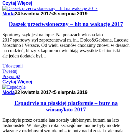
Czytaj Więcej
Moda
24 kwietnia 2017
<5 sierpnia 2019
Daszek przeciwsłoneczny – hit na wakacje 2017
Sportowy szyk jest na topie. Na pokazach wiosna lato
2017 sportowy styl zaprezentował m. in,. Dolce&Gabbana, Lacoste,
Moschino i Versace. Od wielu sezonów chodzimy znowu w dresach
na co dzień, bluzy z kapturem uwielbiają wszystkie fashionistki –
ale jeden dodatek był…
Udostępnij
Tweetuj
Przypnij
2
Czytaj Więcej
Moda
22 kwietnia 2017
<5 sierpnia 2019
Espadryle na płaskiej platformie – buty na
wiosnę/lato 2017
Espadryle przez ostatnie lata zostały ulubionymi butami na lato
fashionistek. W ubiegłym roku szczególnie modne były modele
wiązane z ozdobnymi sznurkami – te buty nadal zostają, ale mają