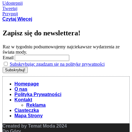
Udostępnij
Tweetuj
Przypnij
Czytaj Więcej
Zapisz się do newslettera!
Raz w tygodniu podsumowujemy najciekawsze wydarzenia ze
świata mody.
Email
Subskrybując zgadzam się na politykę prywatności
Homepage
O nas
Polityka Prywatności
Kontakt
Reklama
Ciasteczka
Mapa Strony
Created by Temat Moda 2024
Do Góry