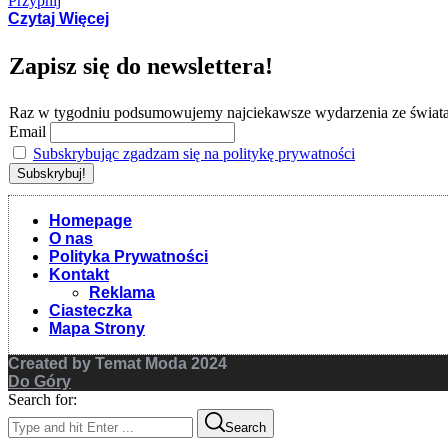
Przypnij
Czytaj Więcej
Zapisz się do newslettera!
Raz w tygodniu podsumowujemy najciekawsze wydarzenia ze świat
Email
Subskrybując zgadzam się na politykę prywatności
Homepage
O nas
Polityka Prywatności
Kontakt
Reklama
Ciasteczka
Mapa Strony
Created by Temat Moda 2024
Do Góry
Search for:
Search