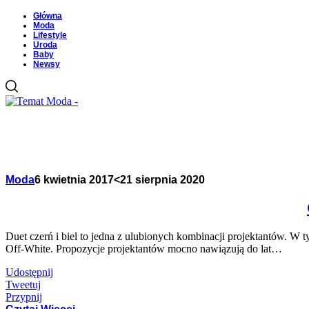
Główna
Moda
Lifestyle
Uroda
Baby
Newsy
Moda
6 kwietnia 2017
<21 sierpnia 2020
Duet czerń i biel to jedna z ulubionych kombinacji projektantów. W 
Off-White. Propozycje projektantów mocno nawiązują do lat…
Udostępnij
Tweetuj
Przypnij