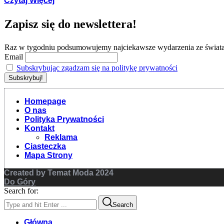
Czytaj Więcej
Zapisz się do newslettera!
Raz w tygodniu podsumowujemy najciekawsze wydarzenia ze świat
Email
Subskrybując zgadzam się na politykę prywatności
Homepage
O nas
Polityka Prywatności
Kontakt
Reklama
Ciasteczka
Mapa Strony
Created by Temat Moda 2024
Do Góry
Search for:
Search
Główna