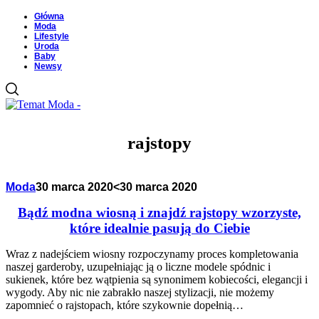
Główna
Moda
Lifestyle
Uroda
Baby
Newsy
rajstopy
Moda
30 marca 2020
<30 marca 2020
Bądź modna wiosną i znajdź rajstopy wzorzyste,
które idealnie pasują do Ciebie
Wraz z nadejściem wiosny rozpoczynamy proces kompletowania
naszej garderoby, uzupełniając ją o liczne modele spódnic i
sukienek, które bez wątpienia są synonimem kobiecości, elegancji i
wygody. Aby nic nie zabrakło naszej stylizacji, nie możemy
zapomnieć o rajstopach, które szykownie dopełnią…