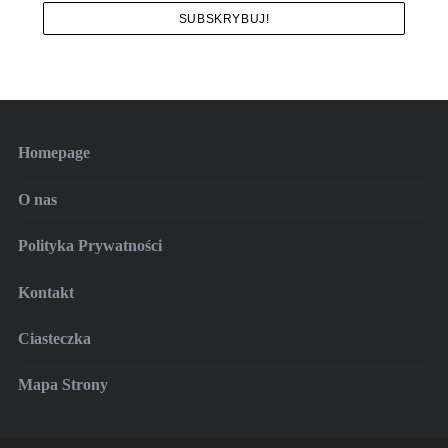
e
a
r
c
h
f
o
r
:
Homepage
O nas
Polityka Prywatności
Kontakt
Ciasteczka
Mapa Strony