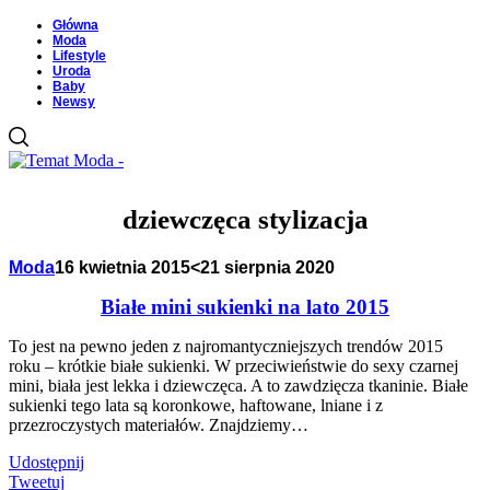
Główna
Moda
Lifestyle
Uroda
Baby
Newsy
dziewczęca stylizacja
Moda
16 kwietnia 2015
<21 sierpnia 2020
Białe mini sukienki na lato 2015
To jest na pewno jeden z najromantyczniejszych trendów 2015
roku – krótkie białe sukienki. W przeciwieństwie do sexy czarnej
mini, biała jest lekka i dziewczęca. A to zawdzięcza tkaninie. Białe
sukienki tego lata są koronkowe, haftowane, lniane i z
przezroczystych materiałów. Znajdziemy…
Udostępnij
Tweetuj