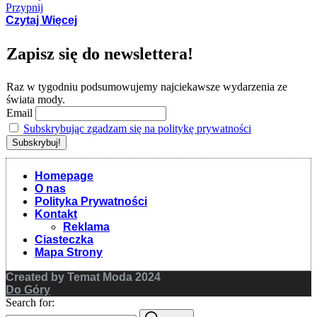
Przypnij
Czytaj Więcej
Zapisz się do newslettera!
Raz w tygodniu podsumowujemy najciekawsze wydarzenia ze
świata mody.
Email
Subskrybując zgadzam się na politykę prywatności
Homepage
O nas
Polityka Prywatności
Kontakt
Reklama
Ciasteczka
Mapa Strony
Created by Temat Moda 2024
Do Góry
Search for: