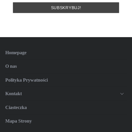
S
e
a
r
c
h
f
o
r
:
Homepage
O nas
Polityka Prywatności
Kontakt
Ciasteczka
Mapa Strony