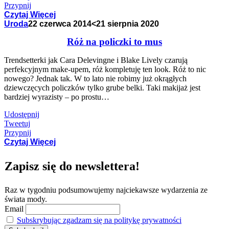
Przypnij
Czytaj Więcej
Uroda
22 czerwca 2014
<21 sierpnia 2020
Róż na policzki to mus
Trendsetterki jak Cara Delevingne i Blake Lively czarują
perfekcyjnym make-upem, róż kompletuję ten look. Róż to nic
nowego? Jednak tak. W to lato nie robimy już okrągłych
dziewczęcych policzków tylko grube belki. Taki makijaż jest
bardziej wyrazisty – po prostu…
Udostępnij
Tweetuj
Przypnij
Czytaj Więcej
Zapisz się do newslettera!
Raz w tygodniu podsumowujemy najciekawsze wydarzenia ze
świata mody.
Email
Subskrybując zgadzam się na politykę prywatności