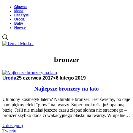
Główna
Moda
Lifestyle
Uroda
Baby
Newsy
bronzer
Uroda
25 czerwca 2017
<6 lutego 2019
Najlepsze bronzery na lato
Ulubiony kosmetyk latem? Naturalnie bronzer! Jest świetny, bo daje
nam piękny efekt “glow” na twarzy. Super podkreśla już opaloną
buzię. Jeśli nie miałaś jeszcze czasu złapać słońca nic straconego –
bronzer szybko doda ci wakacyjnego blasku na twarzy. W upalne…
Udostępnij
Tweetuj