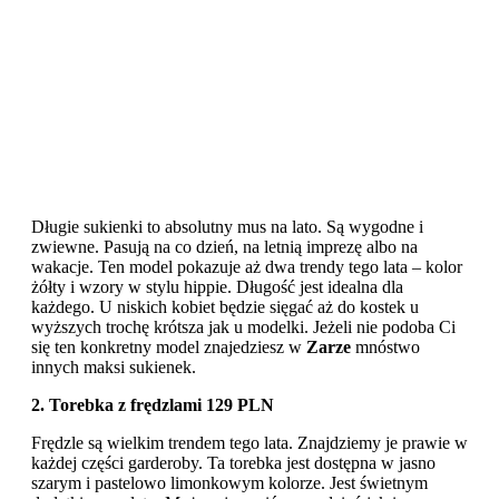
Długie sukienki to absolutny mus na lato. Są wygodne i
zwiewne. Pasują na co dzień, na letnią imprezę albo na
wakacje. Ten model pokazuje aż dwa trendy tego lata – kolor
żółty i wzory w stylu hippie. Długość jest idealna dla
każdego. U niskich kobiet będzie sięgać aż do kostek u
wyższych trochę krótsza jak u modelki. Jeżeli nie podoba Ci
się ten konkretny model znajedziesz w
Zarze
mnóstwo
innych maksi sukienek.
2. Torebka z frędzlami 129 PLN
Frędzle są wielkim trendem tego lata. Znajdziemy je prawie w
każdej części garderoby. Ta torebka jest dostępna w jasno
szarym i pastelowo limonkowym kolorze. Jest świetnym