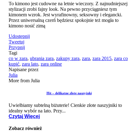
To kimono jest cudowne na letnie wieczory. Z najnudniejszej
stylizacji zrobi fajny look. Na pewno przyciągniesz tym
kimonem wzrok. Jest wyrafinowny, seksowny i elegancki.
Przez uniwersalną czerń będziesz spokojnie też mogła to
kimono nosić zimą
Udostępnij
Tweetuj
Przypnij
Tagi
co w zara
,
ubrania zara
,
zakupy zara
,
zara
,
zara 2015
,
zara co
kupić
,
zara lato
,
zara online
Napisane przez
Julia
More from Julia
Hit – delikatne złote naszyjnki
Uwielbiamy subtelną biżuterie! Cienkie złote naszyjniki to
idealny wybór na lato. Przy...
Czytaj Więcej
Zobacz również