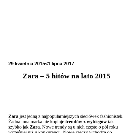
29 kwietnia 2015
<1 lipca 2017
Zara – 5 hitów na lato 2015
Zara
jest jedną z najpopularniejszych sieciówek fashionistek.
Żadna inna marka nie kopiuje
trendów z wybiegów
tak
szybko jak
Zara
. Nowe trendy są u nich często o pół roku
wcześniej niż u konkurencji. Nowe rzeczy wchodzą do