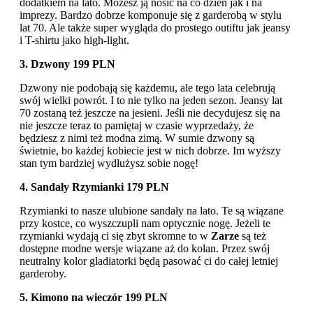
dodatkiem na lato. Możesz ją nosić na co dzień jak i na
imprezy. Bardzo dobrze komponuje się z garderobą w stylu
lat 70. Ale także super wygląda do prostego outiftu jak jeansy
i T-shirtu jako high-light.
3. Dzwony 199 PLN
Dzwony nie podobają się każdemu, ale tego lata celebrują
swój wielki powrót. I to nie tylko na jeden sezon. Jeansy lat
70 zostaną też jeszcze na jesieni. Jeśli nie decydujesz się na
nie jeszcze teraz to pamiętaj w czasie wyprzedaży, że
będziesz z nimi też modna zimą. W sumie dzwony są
świetnie, bo każdej kobiecie jest w nich dobrze. Im wyższy
stan tym bardziej wydłużysz sobie nogę!
4. Sandały Rzymianki 179 PLN
Rzymianki to nasze ulubione sandały na lato. Te są wiązane
przy kostce, co wyszczupli nam optycznie nogę. Jeżeli te
rzymianki wydają ci się zbyt skromne to w
Zarze
są też
dostępne modne wersje wiązane aż do kolan. Przez swój
neutralny kolor gladiatorki będą pasować ci do całej letniej
garderoby.
5. Kimono na wieczór 199 PLN